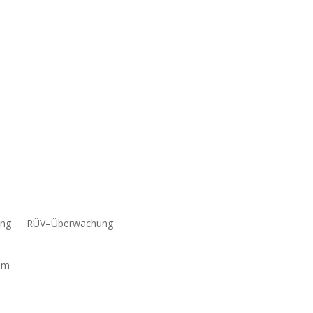
ung
RÜV–Überwachung
um