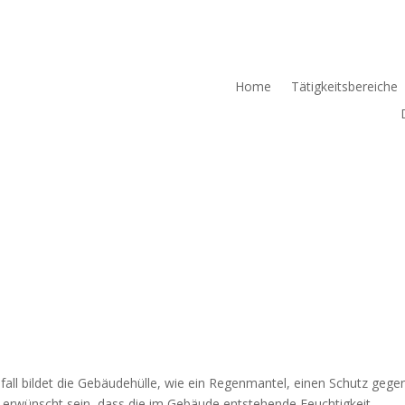
Home
Tätigkeitsbereiche
fall bildet die Gebäudehülle, wie ein Regenmantel, einen Schutz gege
 erwünscht sein, dass die im Gebäude entstehende Feuchtigkeit