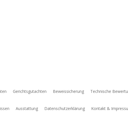
h
hten
Gerichtsgutachten
Beweissicherung
Technische Bewert
issen
Ausstattung
Datenschutzerklärung
Kontakt & Impress